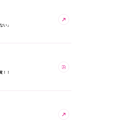
かない」
賞！！